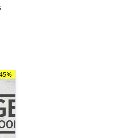
s
-45%