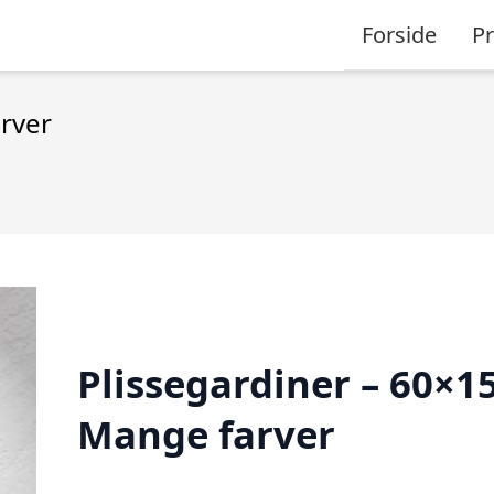
Forside
P
rver
Plissegardiner – 60×15
Mange farver