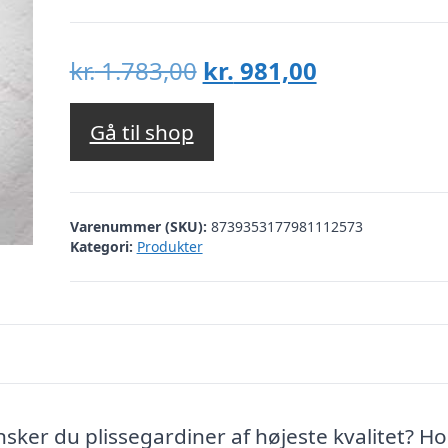
Den
Den
kr.
1.783,00
kr.
981,00
oprindelige
aktuelle
pris
pris
Gå til shop
var:
er:
kr. 1.783,00.
kr. 981,00.
Varenummer (SKU):
8739353177981112573
Kategori:
Produkter
nsker du plissegardiner af højeste kvalitet? Ho