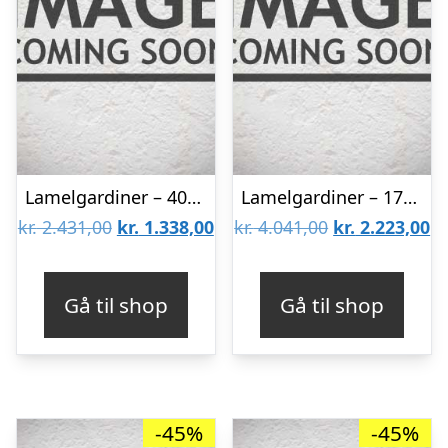
Lamelgardiner – 40×300 – Beige
Lamelgardiner – 170×260 – Beige
Den
Den
Den
D
kr.
2.431,00
kr.
1.338,00
kr.
4.041,00
kr.
2.223,00
oprindelige
aktuelle
oprindelige
ak
pris
pris
pris
pr
Gå til shop
Gå til shop
var:
er:
var:
er
kr. 2.431,00.
kr. 1.338,00.
kr. 4.041,00.
kr
-45%
-45%