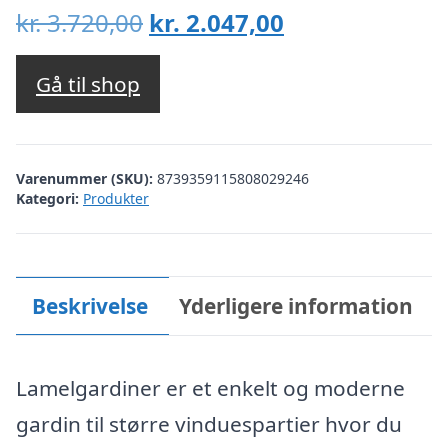
Den
Den
kr.
3.720,00
kr.
2.047,00
oprindelige
aktuelle
pris
pris
Gå til shop
var:
er:
kr. 3.720,00.
kr. 2.047,00.
Varenummer (SKU):
8739359115808029246
Kategori:
Produkter
Beskrivelse
Yderligere information
Lamelgardiner er et enkelt og moderne
gardin til større vinduespartier hvor du