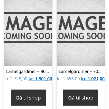
Lamelgardiner – 90×300 – Beige
Lamelgardiner – 70×140 – Beige
Den
Den
Den
D
kr.
2.728,00
kr.
1.501,00
kr.
1.856,00
kr.
1.021,00
oprindelige
aktuelle
oprindelige
ak
pris
pris
pris
pr
Gå til shop
Gå til shop
var:
er:
var:
er