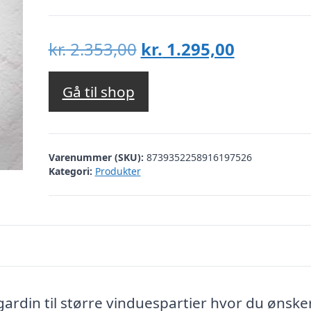
Den
Den
kr.
2.353,00
kr.
1.295,00
oprindelige
aktuelle
pris
pris
Gå til shop
var:
er:
kr. 2.353,00.
kr. 1.295,
Varenummer (SKU):
8739352258916197526
Kategori:
Produkter
rdin til større vinduespartier hvor du ønske