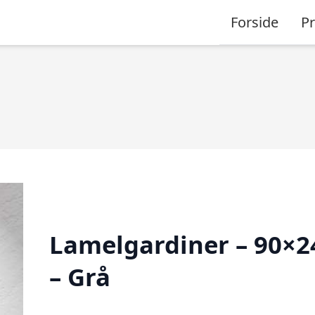
Forside
P
Lamelgardiner – 90×2
– Grå