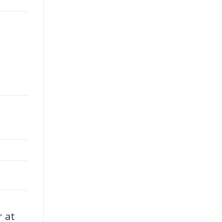
00.
r at