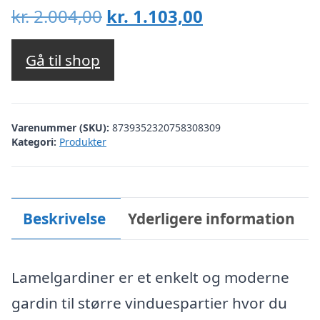
Den
Den
kr.
2.004,00
kr.
1.103,00
oprindelige
aktuelle
pris
pris
Gå til shop
var:
er:
kr. 2.004,00.
kr. 1.103,00.
Varenummer (SKU):
8739352320758308309
Kategori:
Produkter
Beskrivelse
Yderligere information
Lamelgardiner er et enkelt og moderne
gardin til større vinduespartier hvor du