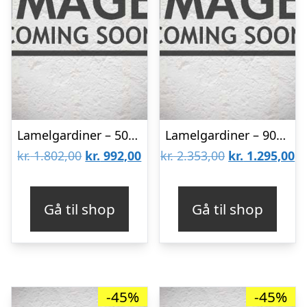
Lamelgardiner – 50×120 – Beige
Lamelgardiner – 90×240 – Beige
Den
Den
Den
D
kr.
1.802,00
kr.
992,00
kr.
2.353,00
kr.
1.295,00
oprindelige
aktuelle
oprindelige
ak
pris
pris
pris
pr
Gå til shop
Gå til shop
var:
er:
var:
er
kr. 1.802,00.
kr. 992,00.
kr. 2.353,00.
kr
-45%
-45%