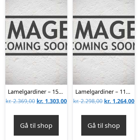
Lamelgardiner – 150×80 – Beige
Lamelgardiner – 110×140 – Beige
Den
Den
Den
D
kr.
2.369,00
kr.
1.303,00
kr.
2.298,00
kr.
1.264,00
oprindelige
aktuelle
oprindelige
ak
pris
pris
pris
pr
Gå til shop
Gå til shop
var:
er:
var:
er