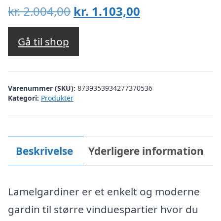
Den
Den
kr.
2.004,00
kr.
1.103,00
oprindelige
aktuelle
pris
pris
Gå til shop
var:
er:
kr. 2.004,00.
kr. 1.103,00.
Varenummer (SKU):
8739353934277370536
Kategori:
Produkter
Beskrivelse
Yderligere information
Lamelgardiner er et enkelt og moderne
gardin til større vinduespartier hvor du