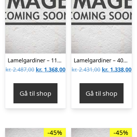
Lamelgardiner – 110×170 – Beige
Lamelgardiner – 40×300 – Beige
Den
Den
Den
D
kr.
2.487,00
kr.
1.368,00
kr.
2.431,00
kr.
1.338,00
oprindelige
aktuelle
oprindelige
ak
pris
pris
pris
pr
Gå til shop
Gå til shop
var:
er:
var:
er
kr. 2.487,00.
kr. 1.368,00.
kr. 2.431,00.
kr
-45%
-45%