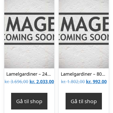
Lamelgardiner – 240×120 – Beige
Lamelgardiner – 80×80 – Beige
Den
Den
Den
De
kr.
3.696,00
kr.
2.033,00
kr.
1.802,00
kr.
992,00
oprindelige
aktuelle
oprindelige
akt
pris
pris
pris
pri
Gå til shop
Gå til shop
var:
er:
var:
er: