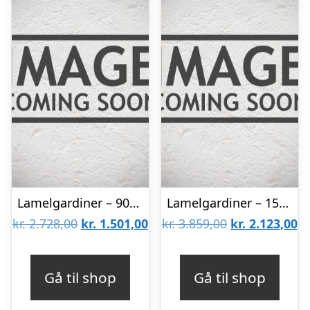
Lamelgardiner – 90×300 – Beige
Lamelgardiner – 150×300 – Beige
Den
Den
Den
D
kr.
2.728,00
kr.
1.501,00
kr.
3.859,00
kr.
2.123,00
oprindelige
aktuelle
oprindelige
ak
pris
pris
pris
pr
Gå til shop
Gå til shop
var:
er:
var:
er