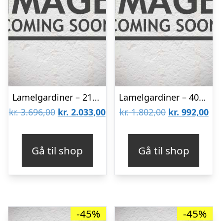
Lamelgardiner – 210×140 – Beige
Lamelgardiner – 40×90 – Beige
Den
Den
Den
De
kr.
3.696,00
kr.
2.033,00
kr.
1.802,00
kr.
992,00
oprindelige
aktuelle
oprindelige
akt
pris
pris
pris
pri
Gå til shop
Gå til shop
var:
er:
var:
er:
kr. 3.696,00.
kr. 2.033,00.
kr. 1.802,00.
kr.
-45%
-45%