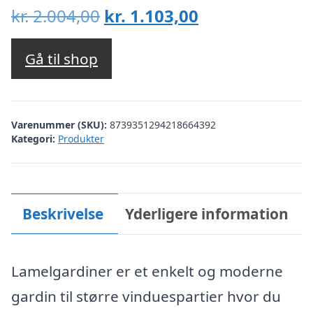
Den
Den
kr.
2.004,00
kr.
1.103,00
oprindelige
aktuelle
pris
pris
Gå til shop
var:
er:
kr. 2.004,00.
kr. 1.103,00.
Varenummer (SKU):
8739351294218664392
Kategori:
Produkter
Beskrivelse
Yderligere information
Lamelgardiner er et enkelt og moderne
gardin til større vinduespartier hvor du