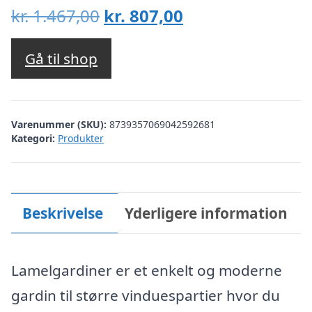
Den
Den
kr.
1.467,00
kr.
807,00
oprindelige
aktuelle
pris
pris
Gå til shop
var:
er:
kr. 1.467,00.
kr. 807,00.
Varenummer (SKU):
8739357069042592681
Kategori:
Produkter
Beskrivelse
Yderligere information
Lamelgardiner er et enkelt og moderne
gardin til større vinduespartier hvor du