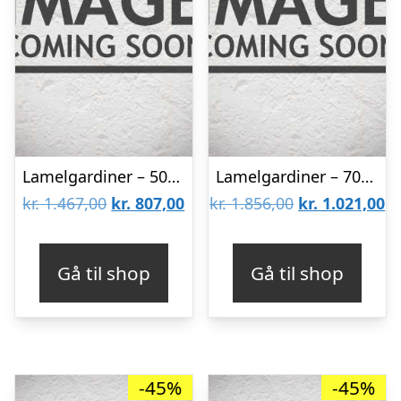
Lamelgardiner – 50×80 – Beige
Lamelgardiner – 70×140 – Beige
Den
Den
Den
D
kr.
1.467,00
kr.
807,00
kr.
1.856,00
kr.
1.021,00
oprindelige
aktuelle
oprindelige
ak
pris
pris
pris
pr
Gå til shop
Gå til shop
var:
er:
var:
er
kr. 1.467,00.
kr. 807,00.
kr. 1.856,00.
kr
-45%
-45%