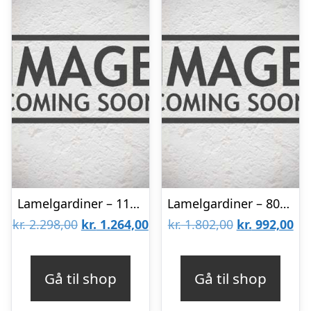
Lamelgardiner – 110×140 – Beige
Lamelgardiner – 80×80 – Beige
Den
Den
Den
De
kr.
2.298,00
kr.
1.264,00
kr.
1.802,00
kr.
992,00
oprindelige
aktuelle
oprindelige
akt
pris
pris
pris
pri
Gå til shop
Gå til shop
var:
er:
var:
er: