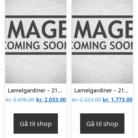
Lamelgardiner – 210×140 – Beige
Lamelgardiner – 210×80 – Beige
Den
Den
Den
D
kr.
3.696,00
kr.
2.033,00
kr.
3.223,00
kr.
1.773,00
oprindelige
aktuelle
oprindelige
ak
pris
pris
pris
pr
Gå til shop
Gå til shop
var:
er:
var:
er