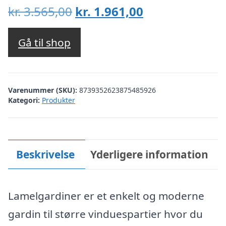
Den
Den
kr.
3.565,00
kr.
1.961,00
oprindelige
aktuelle
pris
pris
Gå til shop
var:
er:
kr. 3.565,00.
kr. 1.961,00.
Varenummer (SKU):
8739352623875485926
Kategori:
Produkter
Beskrivelse
Yderligere information
Lamelgardiner er et enkelt og moderne
gardin til større vinduespartier hvor du