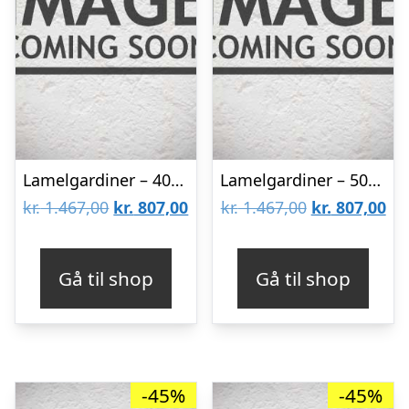
Lamelgardiner – 40×50 – Beige
Lamelgardiner – 50×80 – Beige
Den
Den
Den
De
kr.
1.467,00
kr.
807,00
kr.
1.467,00
kr.
807,00
oprindelige
aktuelle
oprindelige
akt
pris
pris
pris
pri
Gå til shop
Gå til shop
var:
er:
var:
er:
kr. 1.467,00.
kr. 807,00.
kr. 1.467,00.
kr.
-45%
-45%