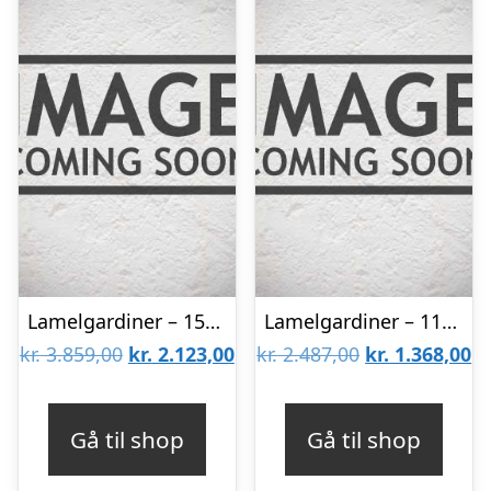
Lamelgardiner – 150×300 – Beige
Lamelgardiner – 110×170 – Beige
Den
Den
Den
D
kr.
3.859,00
kr.
2.123,00
kr.
2.487,00
kr.
1.368,00
oprindelige
aktuelle
oprindelige
ak
pris
pris
pris
pr
Gå til shop
Gå til shop
var:
er:
var:
er