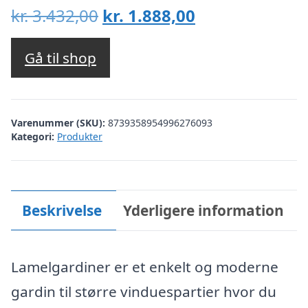
Den
Den
kr.
3.432,00
kr.
1.888,00
oprindelige
aktuelle
pris
pris
Gå til shop
var:
er:
kr. 3.432,00.
kr. 1.888,00.
Varenummer (SKU):
8739358954996276093
Kategori:
Produkter
Beskrivelse
Yderligere information
Lamelgardiner er et enkelt og moderne
gardin til større vinduespartier hvor du