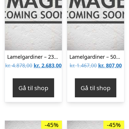
Lamelgardiner – 230×230 – Beige
Lamelgardiner – 50×80 – Beige
Den
Den
Den
De
kr.
4.878,00
kr.
2.683,00
kr.
1.467,00
kr.
807,00
oprindelige
aktuelle
oprindelige
akt
pris
pris
pris
pri
Gå til shop
Gå til shop
var:
er:
var:
er:
kr. 4.878,00.
kr. 2.683,00.
kr. 1.467,00.
kr.
-45%
-45%