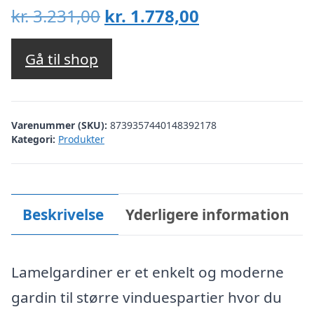
Den
Den
kr.
3.231,00
kr.
1.778,00
oprindelige
aktuelle
pris
pris
Gå til shop
var:
er:
kr. 3.231,00.
kr. 1.778,00.
Varenummer (SKU):
8739357440148392178
Kategori:
Produkter
Beskrivelse
Yderligere information
Lamelgardiner er et enkelt og moderne
gardin til større vinduespartier hvor du