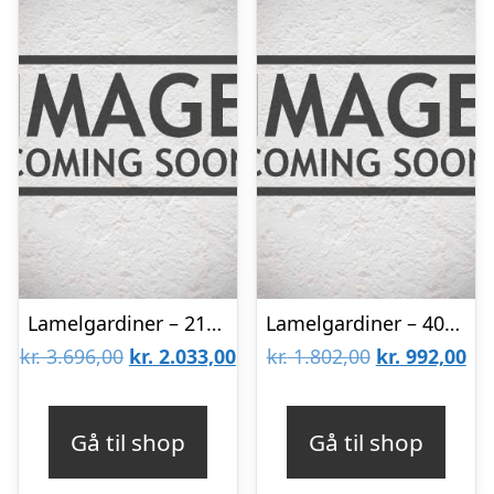
Lamelgardiner – 210×140 – Beige
Lamelgardiner – 40×90 – Beige
Den
Den
Den
De
kr.
3.696,00
kr.
2.033,00
kr.
1.802,00
kr.
992,00
oprindelige
aktuelle
oprindelige
akt
pris
pris
pris
pri
Gå til shop
Gå til shop
var:
er:
var:
er: