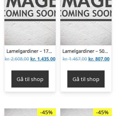
Lamelgardiner – 170×70 – Beige
Lamelgardiner – 50×80 – Beige
Den
Den
Den
De
kr.
2.608,00
kr.
1.435,00
kr.
1.467,00
kr.
807,00
oprindelige
aktuelle
oprindelige
akt
pris
pris
pris
pri
Gå til shop
Gå til shop
var:
er:
var:
er:
kr. 2.608,00.
kr. 1.435,00.
kr. 1.467,00.
kr.
-45%
-45%