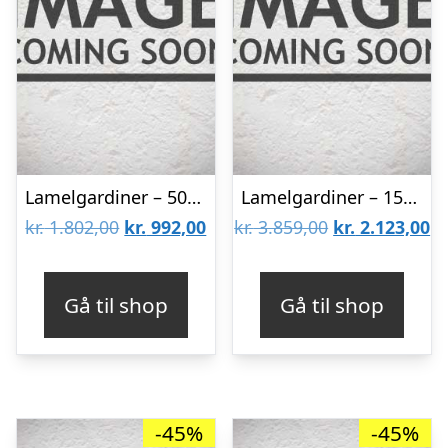
Lamelgardiner – 50×120 – Beige
Lamelgardiner – 150×300 – Beige
Den
Den
Den
D
kr.
1.802,00
kr.
992,00
kr.
3.859,00
kr.
2.123,00
oprindelige
aktuelle
oprindelige
ak
pris
pris
pris
pr
Gå til shop
Gå til shop
var:
er:
var:
er
kr. 1.802,00.
kr. 992,00.
kr. 3.859,00.
kr
-45%
-45%