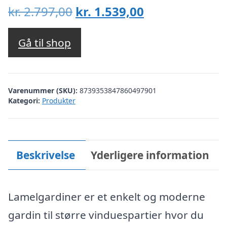
Den
Den
kr.
2.797,00
kr.
1.539,00
oprindelige
aktuelle
pris
pris
Gå til shop
var:
er:
kr. 2.797,00.
kr. 1.539,00.
Varenummer (SKU):
8739353847860497901
Kategori:
Produkter
Beskrivelse
Yderligere information
Lamelgardiner er et enkelt og moderne
gardin til større vinduespartier hvor du