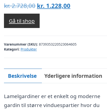
Den
Den
kr.
2.728,00
kr.
1.228,00
oprindelige
aktuelle
pris
pris
Gå til shop
var:
er:
kr. 2.728,00.
kr. 1.228,00.
Varenummer (SKU):
8739353220523064605
Kategori:
Produkter
Beskrivelse
Yderligere information
Lamelgardiner er et enkelt og moderne
gardin til større vinduespartier hvor du