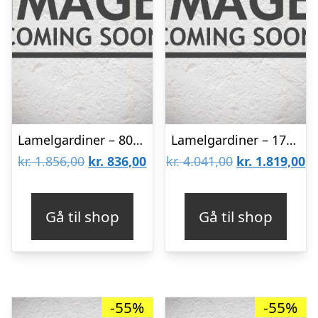
Lamelgardiner – 80×150 – Beige
Lamelgardiner – 170×260 – Beige
Den
Den
Den
D
kr.
1.856,00
kr.
836,00
kr.
4.041,00
kr.
1.819,00
oprindelige
aktuelle
oprindelige
ak
pris
pris
pris
pr
Gå til shop
Gå til shop
var:
er:
var:
er
kr. 1.856,00.
kr. 836,00.
kr. 4.041,00.
kr
-55%
-55%