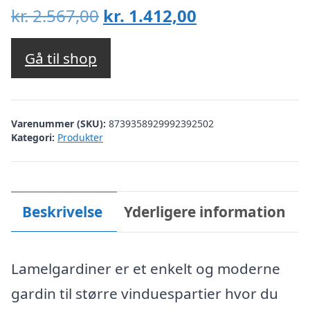
Den
Den
kr.
2.567,00
kr.
1.412,00
oprindelige
aktuelle
pris
pris
Gå til shop
var:
er:
kr. 2.567,00.
kr. 1.412,00.
Varenummer (SKU):
8739358929992392502
Kategori:
Produkter
Beskrivelse
Yderligere information
Lamelgardiner er et enkelt og moderne
gardin til større vinduespartier hvor du