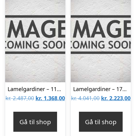
Lamelgardiner – 110×170 – Beige
Lamelgardiner – 170×260 – Beige
Den
Den
Den
D
kr.
2.487,00
kr.
1.368,00
kr.
4.041,00
kr.
2.223,00
oprindelige
aktuelle
oprindelige
ak
pris
pris
pris
pr
Gå til shop
Gå til shop
var:
er:
var:
er