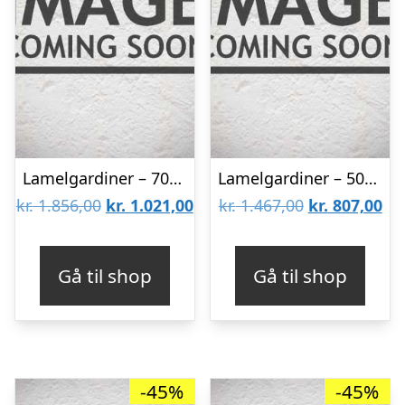
Lamelgardiner – 70×140 – Beige
Lamelgardiner – 50×80 – Beige
Den
Den
Den
De
kr.
1.856,00
kr.
1.021,00
kr.
1.467,00
kr.
807,00
oprindelige
aktuelle
oprindelige
akt
pris
pris
pris
pri
Gå til shop
Gå til shop
var:
er:
var:
er:
kr. 1.856,00.
kr. 1.021,00.
kr. 1.467,00.
kr.
-45%
-45%