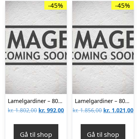
-45%
-45%
Lamelgardiner – 80×80 – Beige
Lamelgardiner – 80×150 – Beige
Den
Den
Den
D
kr.
1.802,00
kr.
992,00
kr.
1.856,00
kr.
1.021,00
oprindelige
aktuelle
oprindelige
ak
pris
pris
pris
pr
Gå til shop
Gå til shop