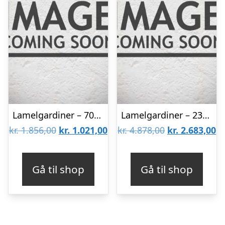
Lamelgardiner – 70×140 – Beige
Lamelgardiner – 230×230 – Beige
Den
Den
Den
D
kr.
1.856,00
kr.
1.021,00
kr.
4.878,00
kr.
2.683,00
oprindelige
aktuelle
oprindelige
ak
pris
pris
pris
pr
Gå til shop
Gå til shop
var:
er:
var:
er
kr. 1.856,00.
kr. 1.021,00.
kr. 4.878,00.
kr