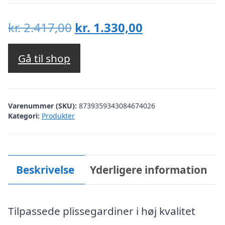
Den
Den
kr.
2.417,00
kr.
1.330,00
oprindelige
aktuelle
pris
pris
Gå til shop
var:
er:
kr. 2.417,00.
kr. 1.330,00.
Varenummer (SKU):
8739359343084674026
Kategori:
Produkter
Beskrivelse
Yderligere information
Tilpassede plissegardiner i høj kvalitet