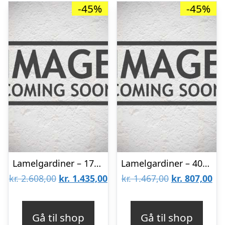
-45%
-45%
Lamelgardiner – 170×70 – Beige
Lamelgardiner – 40×50 – Beige
Den
Den
Den
De
kr.
2.608,00
kr.
1.435,00
kr.
1.467,00
kr.
807,00
oprindelige
aktuelle
oprindelige
akt
pris
pris
pris
pri
Gå til shop
Gå til shop