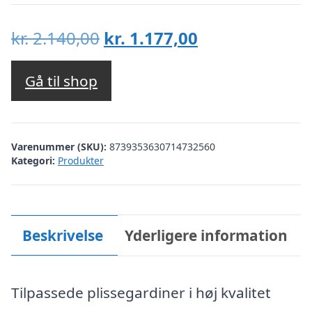
Den
Den
kr.
2.140,00
kr.
1.177,00
oprindelige
aktuelle
pris
pris
Gå til shop
var:
er:
kr. 2.140,00.
kr. 1.177,00.
Varenummer (SKU):
8739353630714732560
Kategori:
Produkter
Beskrivelse
Yderligere information
Tilpassede plissegardiner i høj kvalitet