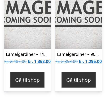
Lamelgardiner – 110×170 – Beige
Lamelgardiner – 90×240 – Beige
Den
Den
Den
D
kr.
2.487,00
kr.
1.368,00
kr.
2.353,00
kr.
1.295,00
oprindelige
aktuelle
oprindelige
ak
pris
pris
pris
pr
Gå til shop
Gå til shop
var:
er:
var:
er
kr. 2.487,00.
kr. 1.368,00.
kr. 2.353,00.
kr