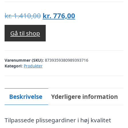
Den
Den
kr.
1.410,00
kr.
776,00
oprindelige
aktuelle
pris
pris
Gå til shop
var:
er:
kr. 1.410,00.
kr. 776,00.
Varenummer (SKU):
8739359380989393716
Kategori:
Produkter
Beskrivelse
Yderligere information
Tilpassede plissegardiner i høj kvalitet