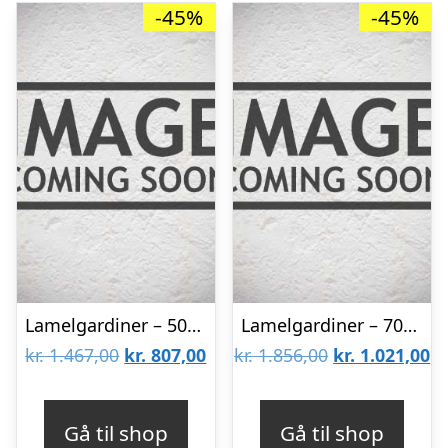
-45%
-45%
Lamelgardiner – 50×80 – Beige
Lamelgardiner – 70×140 – Beige
Den
Den
Den
D
kr.
1.467,00
kr.
807,00
kr.
1.856,00
kr.
1.021,00
oprindelige
aktuelle
oprindelige
ak
pris
pris
pris
pr
Gå til shop
Gå til shop