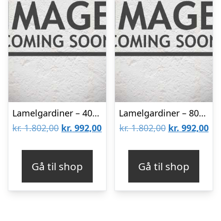
Lamelgardiner – 40×90 – Beige
Lamelgardiner – 80×80 – Beige
Den
Den
Den
De
kr.
1.802,00
kr.
992,00
kr.
1.802,00
kr.
992,00
oprindelige
aktuelle
oprindelige
akt
pris
pris
pris
pri
Gå til shop
Gå til shop
var:
er:
var:
er:
kr. 1.802,00.
kr. 992,00.
kr. 1.802,00.
kr.