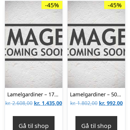
-45%
-45%
Lamelgardiner – 170×70 – Beige
Lamelgardiner – 50×120 – Beige
Den
Den
Den
De
kr.
2.608,00
kr.
1.435,00
kr.
1.802,00
kr.
992,00
oprindelige
aktuelle
oprindelige
akt
pris
pris
pris
pri
Gå til shop
Gå til shop