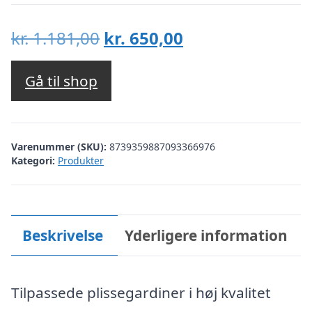
Den
Den
kr.
1.181,00
kr.
650,00
oprindelige
aktuelle
pris
pris
Gå til shop
var:
er:
kr. 1.181,00.
kr. 650,00.
Varenummer (SKU):
8739359887093366976
Kategori:
Produkter
Beskrivelse
Yderligere information
Tilpassede plissegardiner i høj kvalitet