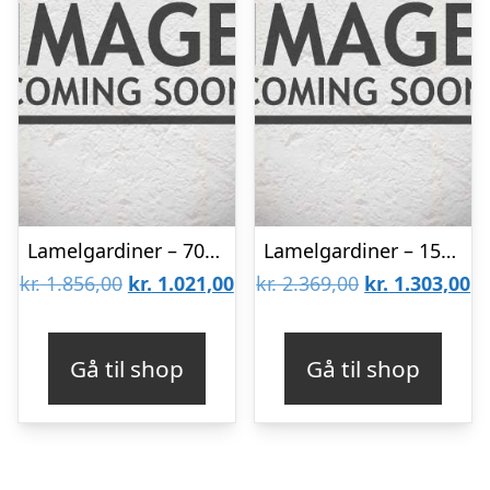
Lamelgardiner – 70×140 – Beige
Lamelgardiner – 150×80 – Beige
Den
Den
Den
D
kr.
1.856,00
kr.
1.021,00
kr.
2.369,00
kr.
1.303,00
oprindelige
aktuelle
oprindelige
ak
pris
pris
pris
pr
Gå til shop
Gå til shop
var:
er:
var:
er
kr. 1.856,00.
kr. 1.021,00.
kr. 2.369,00.
kr