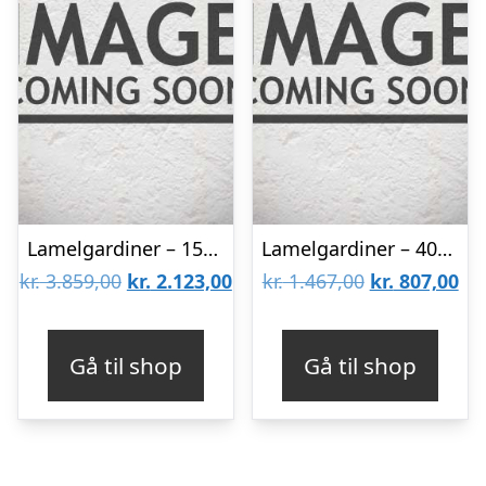
Lamelgardiner – 150×300 – Beige
Lamelgardiner – 40×50 – Beige
Den
Den
Den
De
kr.
3.859,00
kr.
2.123,00
kr.
1.467,00
kr.
807,00
oprindelige
aktuelle
oprindelige
akt
pris
pris
pris
pri
Gå til shop
Gå til shop
var:
er:
var:
er:
kr. 3.859,00.
kr. 2.123,00.
kr. 1.467,00.
kr.