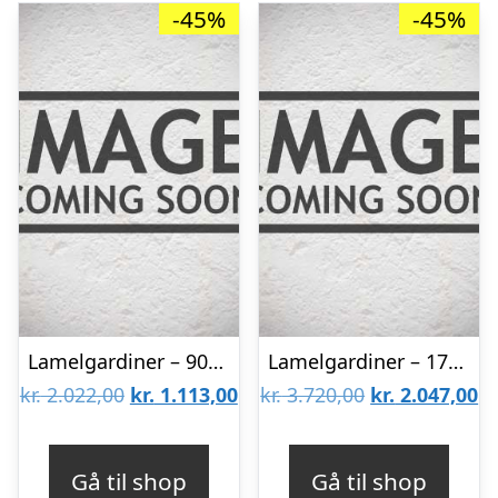
-45%
-45%
Lamelgardiner – 90×130 – Beige
Lamelgardiner – 170×220 – Beige
Den
Den
Den
D
kr.
2.022,00
kr.
1.113,00
kr.
3.720,00
kr.
2.047,00
oprindelige
aktuelle
oprindelige
ak
pris
pris
pris
pr
Gå til shop
Gå til shop