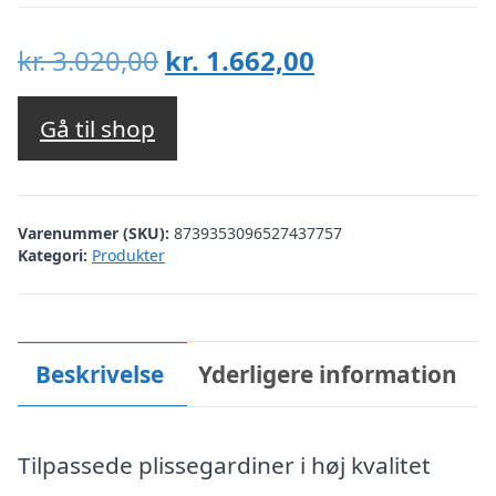
Den
Den
kr.
3.020,00
kr.
1.662,00
oprindelige
aktuelle
pris
pris
Gå til shop
var:
er:
kr. 3.020,00.
kr. 1.662,00.
Varenummer (SKU):
8739353096527437757
Kategori:
Produkter
Beskrivelse
Yderligere information
Tilpassede plissegardiner i høj kvalitet