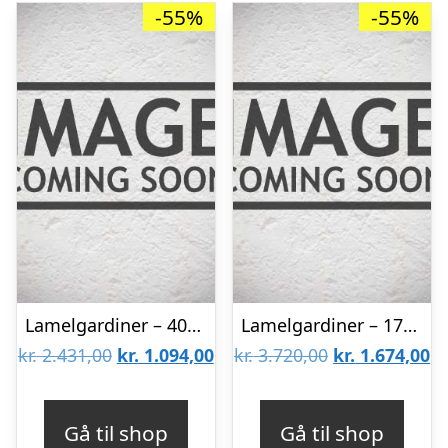
-55%
-55%
Lamelgardiner – 40×300 – Beige
Lamelgardiner – 170×220 – Beige
Den
Den
Den
D
kr.
2.431,00
kr.
1.094,00
kr.
3.720,00
kr.
1.674,00
oprindelige
aktuelle
oprindelige
ak
pris
pris
pris
pr
Gå til shop
Gå til shop