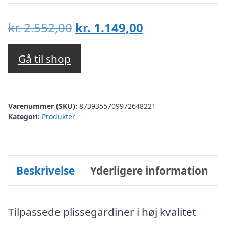
Den
Den
kr.
2.552,00
kr.
1.149,00
oprindelige
aktuelle
pris
pris
Gå til shop
var:
er:
kr. 2.552,00.
kr. 1.149,00.
Varenummer (SKU):
8739355709972648221
Kategori:
Produkter
Beskrivelse
Yderligere information
Tilpassede plissegardiner i høj kvalitet