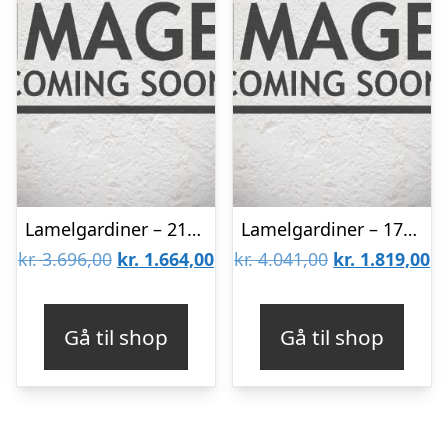
Lamelgardiner – 210×140 – Beige
Lamelgardiner – 170×260 – Beige
Den
Den
Den
D
kr.
3.696,00
kr.
1.664,00
kr.
4.041,00
kr.
1.819,00
oprindelige
aktuelle
oprindelige
ak
pris
pris
pris
pr
Gå til shop
Gå til shop
var:
er:
var:
er
kr. 3.696,00.
kr. 1.664,00.
kr. 4.041,00.
kr