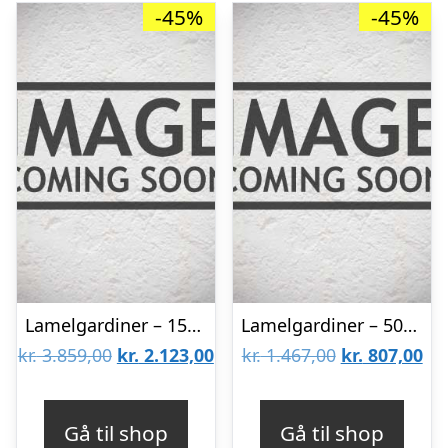
-45%
-45%
Lamelgardiner – 150×300 – Beige
Lamelgardiner – 50×80 – Beige
Den
Den
Den
De
kr.
3.859,00
kr.
2.123,00
kr.
1.467,00
kr.
807,00
oprindelige
aktuelle
oprindelige
akt
pris
pris
pris
pri
Gå til shop
Gå til shop