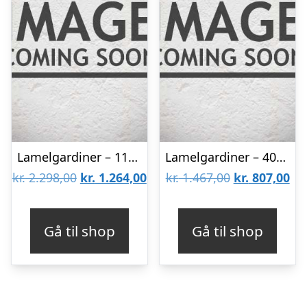
Lamelgardiner – 110×140 – Beige
Lamelgardiner – 40×50 – Beige
Den
Den
Den
De
kr.
2.298,00
kr.
1.264,00
kr.
1.467,00
kr.
807,00
oprindelige
aktuelle
oprindelige
akt
pris
pris
pris
pri
Gå til shop
Gå til shop
var:
er:
var:
er:
kr. 2.298,00.
kr. 1.264,00.
kr. 1.467,00.
kr.