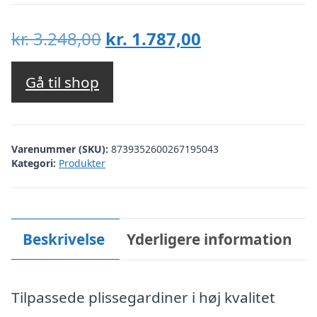
Den
Den
kr.
3.248,00
kr.
1.787,00
oprindelige
aktuelle
pris
pris
Gå til shop
var:
er:
kr. 3.248,00.
kr. 1.787,00.
Varenummer (SKU):
8739352600267195043
Kategori:
Produkter
Beskrivelse
Yderligere information
Tilpassede plissegardiner i høj kvalitet