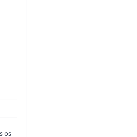
00.
s os