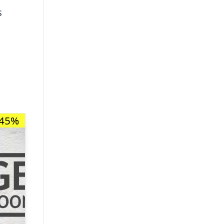
s
-45%