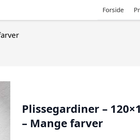
Forside
P
farver
Plissegardiner – 120×
– Mange farver