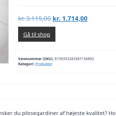
Den
Den
kr.
3.115,00
kr.
1.714,00
oprindelige
aktuelle
pris
pris
Gå til shop
var:
er:
kr. 3.115,00.
kr. 1.714,
Varenummer (SKU):
8739353283587156892
Kategori:
Produkter
nsker du plissegardiner af højeste kvalitet? Ho