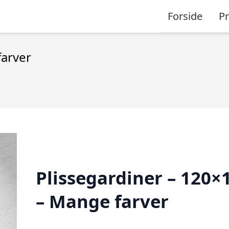
Forside
P
farver
Plissegardiner – 120×
– Mange farver