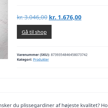
Den
Den
kr.
3.046,00
kr.
1.676,00
oprindelige
aktuelle
pris
pris
Gå til shop
var:
er:
kr. 3.046,00.
kr. 1.676,
Varenummer (SKU):
8739354846458073742
Kategori:
Produkter
nsker du plissegardiner af højeste kvalitet? Ho