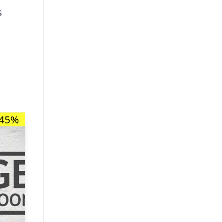
s
-45%