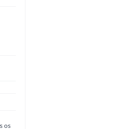
00.
s os