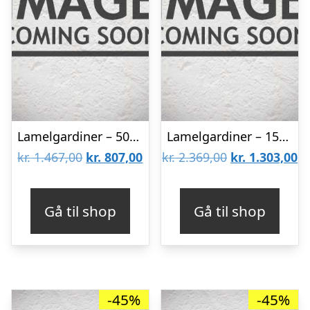
Lamelgardiner – 50×80 – Beige
Lamelgardiner – 150×80 – Beige
Den
Den
Den
D
kr.
1.467,00
kr.
807,00
kr.
2.369,00
kr.
1.303,00
oprindelige
aktuelle
oprindelige
ak
pris
pris
pris
pr
Gå til shop
Gå til shop
var:
er:
var:
er
kr. 1.467,00.
kr. 807,00.
kr. 2.369,00.
kr
-45%
-45%