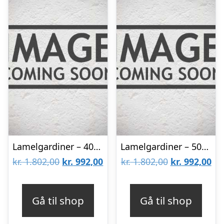
Lamelgardiner – 40×90 – Beige
Lamelgardiner – 50×120 – Beige
Den
Den
Den
De
kr.
1.802,00
kr.
992,00
kr.
1.802,00
kr.
992,00
oprindelige
aktuelle
oprindelige
akt
pris
pris
pris
pri
Gå til shop
Gå til shop
var:
er:
var:
er: