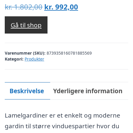
Den
Den
kr.
1.802,00
kr.
992,00
oprindelige
aktuelle
pris
pris
Gå til shop
var:
er:
kr. 1.802,00.
kr. 992,00.
Varenummer (SKU):
8739358160781885569
Kategori:
Produkter
Beskrivelse
Yderligere information
Lamelgardiner er et enkelt og moderne
gardin til større vinduespartier hvor du