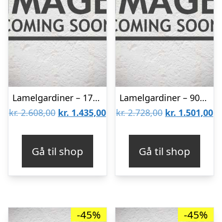
Lamelgardiner – 170×70 – Beige
Lamelgardiner – 90×300 – Beige
Den
Den
Den
D
kr.
2.608,00
kr.
1.435,00
kr.
2.728,00
kr.
1.501,00
oprindelige
aktuelle
oprindelige
ak
pris
pris
pris
pr
Gå til shop
Gå til shop
var:
er:
var:
er
kr. 2.608,00.
kr. 1.435,00.
kr. 2.728,00.
kr
-45%
-45%