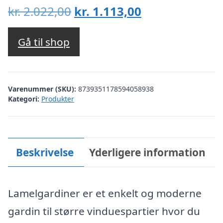
Den
Den
kr.
2.022,00
kr.
1.113,00
oprindelige
aktuelle
pris
pris
Gå til shop
var:
er:
kr. 2.022,00.
kr. 1.113,00.
Varenummer (SKU):
8739351178594058938
Kategori:
Produkter
Beskrivelse
Yderligere information
Lamelgardiner er et enkelt og moderne
gardin til større vinduespartier hvor du