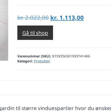
Den
Den
kr.
2.022,00
kr.
1.113,00
oprindelige
aktuelle
pris
pris
Gå til shop
var:
er:
kr. 2.022,00.
kr. 1.113,
Varenummer (SKU):
8739356361993741466
Kategori:
Produkter
rdin til større vinduespartier hvor du ønske