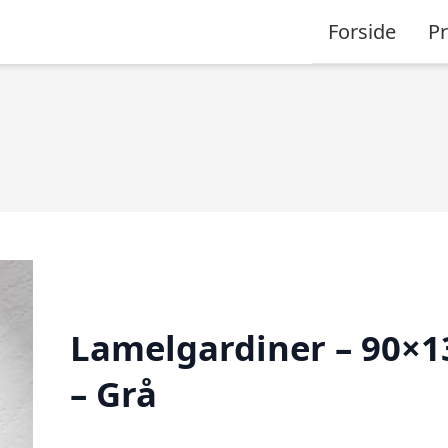
Forside
P
Lamelgardiner – 90×1
– Grå