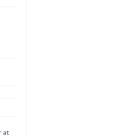
00.
r at