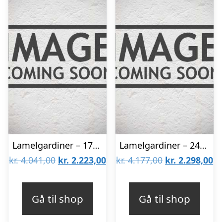
Lamelgardiner – 170×260 – Beige
Lamelgardiner – 240×170 – Beige
Den
Den
Den
D
kr.
4.041,00
kr.
2.223,00
kr.
4.177,00
kr.
2.298,00
oprindelige
aktuelle
oprindelige
ak
pris
pris
pris
pr
Gå til shop
Gå til shop
var:
er:
var:
er