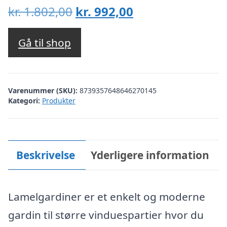
Den
Den
kr.
1.802,00
kr.
992,00
oprindelige
aktuelle
pris
pris
Gå til shop
var:
er:
kr. 1.802,00.
kr. 992,00.
Varenummer (SKU):
8739357648646270145
Kategori:
Produkter
Beskrivelse
Yderligere information
Lamelgardiner er et enkelt og moderne
gardin til større vinduespartier hvor du