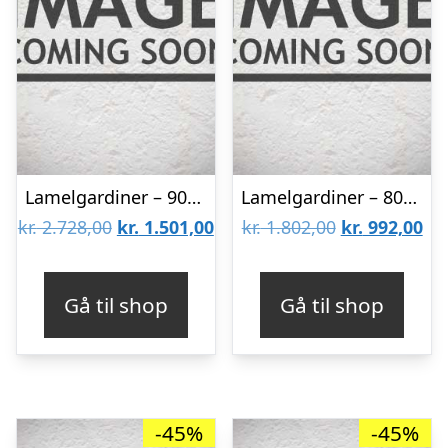
Lamelgardiner – 90×300 – Beige
Lamelgardiner – 80×80 – Beige
Den
Den
Den
De
kr.
2.728,00
kr.
1.501,00
kr.
1.802,00
kr.
992,00
oprindelige
aktuelle
oprindelige
akt
pris
pris
pris
pri
Gå til shop
Gå til shop
var:
er:
var:
er:
kr. 2.728,00.
kr. 1.501,00.
kr. 1.802,00.
kr.
-45%
-45%