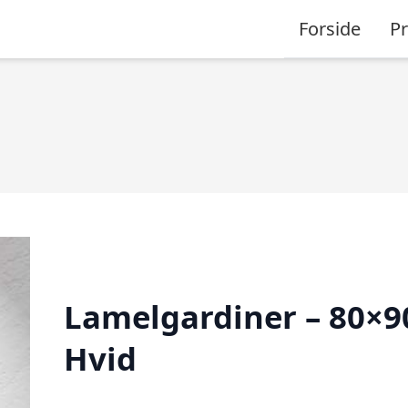
Forside
P
Lamelgardiner – 80×9
Hvid