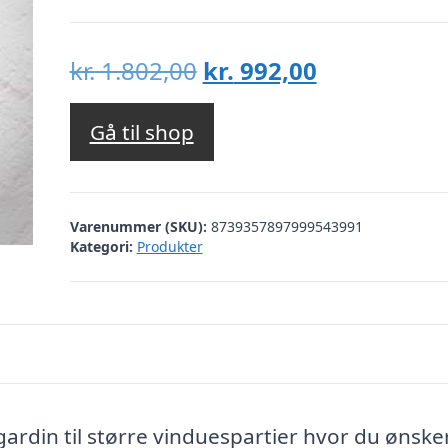
Den
Den
kr.
1.802,00
kr.
992,00
oprindelige
aktuelle
pris
pris
Gå til shop
var:
er:
kr. 1.802,00.
kr. 992,00.
Varenummer (SKU):
8739357897999543991
Kategori:
Produkter
rdin til større vinduespartier hvor du ønske