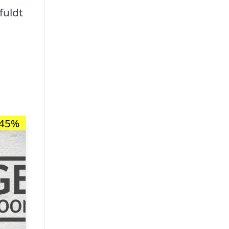
fuldt
-45%