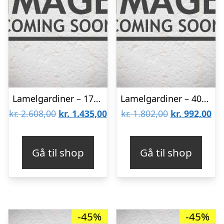
Lamelgardiner – 170×70 – Beige
Lamelgardiner – 40×90 – Beige
Den
Den
Den
De
kr.
2.608,00
kr.
1.435,00
kr.
1.802,00
kr.
992,00
oprindelige
aktuelle
oprindelige
akt
pris
pris
pris
pri
Gå til shop
Gå til shop
var:
er:
var:
er:
kr. 2.608,00.
kr. 1.435,00.
kr. 1.802,00.
kr.
-45%
-45%