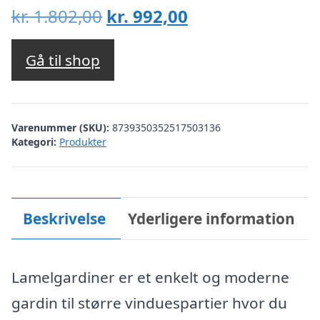
Den
Den
kr.
1.802,00
kr.
992,00
oprindelige
aktuelle
pris
pris
Gå til shop
var:
er:
kr. 1.802,00.
kr. 992,00.
Varenummer (SKU):
8739350352517503136
Kategori:
Produkter
Beskrivelse
Yderligere information
Lamelgardiner er et enkelt og moderne
gardin til større vinduespartier hvor du