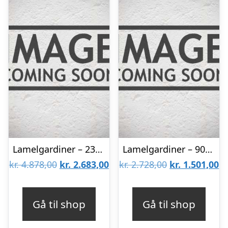
Lamelgardiner – 230×230 – Beige
Lamelgardiner – 90×300 – Beige
Den
Den
Den
D
kr.
4.878,00
kr.
2.683,00
kr.
2.728,00
kr.
1.501,00
oprindelige
aktuelle
oprindelige
ak
pris
pris
pris
pr
Gå til shop
Gå til shop
var:
er:
var:
er