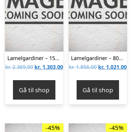
Lamelgardiner – 150×80 – Beige
Lamelgardiner – 80×150 – Beige
Den
Den
Den
D
kr.
2.369,00
kr.
1.303,00
kr.
1.856,00
kr.
1.021,00
oprindelige
aktuelle
oprindelige
ak
pris
pris
pris
pr
Gå til shop
Gå til shop
var:
er:
var:
er
kr. 2.369,00.
kr. 1.303,00.
kr. 1.856,00.
kr
-45%
-45%