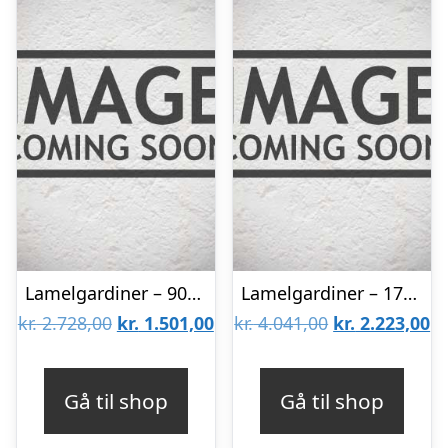
Lamelgardiner – 90×300 – Beige
Lamelgardiner – 170×260 – Beige
Den
Den
Den
D
kr.
2.728,00
kr.
1.501,00
kr.
4.041,00
kr.
2.223,00
oprindelige
aktuelle
oprindelige
ak
pris
pris
pris
pr
Gå til shop
Gå til shop
var:
er:
var:
er