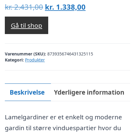
Den
Den
kr.
2.431,00
kr.
1.338,00
oprindelige
aktuelle
pris
pris
Gå til shop
var:
er:
kr. 2.431,00.
kr. 1.338,00.
Varenummer (SKU):
8739356746431325115
Kategori:
Produkter
Beskrivelse
Yderligere information
Lamelgardiner er et enkelt og moderne
gardin til større vinduespartier hvor du