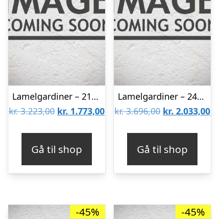
Lamelgardiner – 210×80 – Beige
Lamelgardiner – 240×120 – Beige
Den
Den
Den
D
kr.
3.223,00
kr.
1.773,00
kr.
3.696,00
kr.
2.033,00
oprindelige
aktuelle
oprindelige
ak
pris
pris
pris
pr
Gå til shop
Gå til shop
var:
er:
var:
er
kr. 3.223,00.
kr. 1.773,00.
kr. 3.696,00.
kr
-45%
-45%