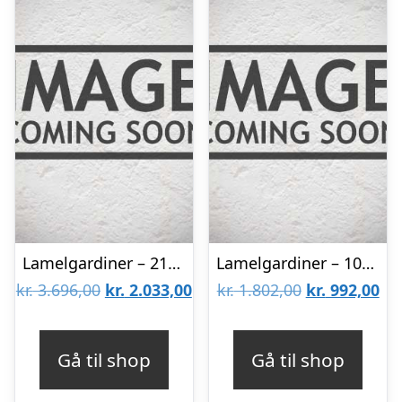
Lamelgardiner – 210×140 – Beige
Lamelgardiner – 100×60 – Beige
Den
Den
Den
De
kr.
3.696,00
kr.
2.033,00
kr.
1.802,00
kr.
992,00
oprindelige
aktuelle
oprindelige
akt
pris
pris
pris
pri
Gå til shop
Gå til shop
var:
er:
var:
er: