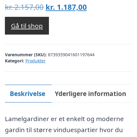
Den
Den
kr.
2.157,00
kr.
1.187,00
oprindelige
aktuelle
pris
pris
Gå til shop
var:
er:
kr. 2.157,00.
kr. 1.187,00.
Varenummer (SKU):
8739359041601197644
Kategori:
Produkter
Beskrivelse
Yderligere information
Lamelgardiner er et enkelt og moderne
gardin til større vinduespartier hvor du