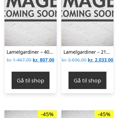
Lamelgardiner – 40×50 – Beige
Lamelgardiner – 210×140 – Beige
Den
Den
Den
D
kr.
1.467,00
kr.
807,00
kr.
3.696,00
kr.
2.033,00
oprindelige
aktuelle
oprindelige
ak
pris
pris
pris
pr
Gå til shop
Gå til shop
var:
er:
var:
er
kr. 1.467,00.
kr. 807,00.
kr. 3.696,00.
kr
-45%
-45%