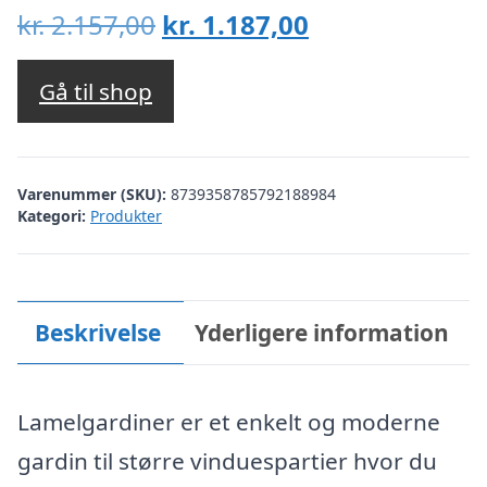
Den
Den
kr.
2.157,00
kr.
1.187,00
oprindelige
aktuelle
pris
pris
Gå til shop
var:
er:
kr. 2.157,00.
kr. 1.187,00.
Varenummer (SKU):
8739358785792188984
Kategori:
Produkter
Beskrivelse
Yderligere information
Lamelgardiner er et enkelt og moderne
gardin til større vinduespartier hvor du