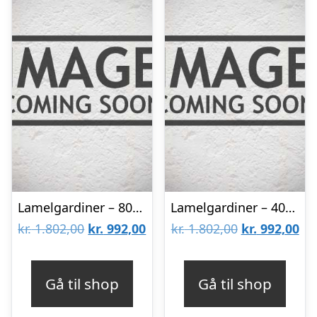
Lamelgardiner – 80×80 – Beige
Lamelgardiner – 40×90 – Beige
Den
Den
Den
De
kr.
1.802,00
kr.
992,00
kr.
1.802,00
kr.
992,00
oprindelige
aktuelle
oprindelige
akt
pris
pris
pris
pri
Gå til shop
Gå til shop
var:
er:
var:
er: