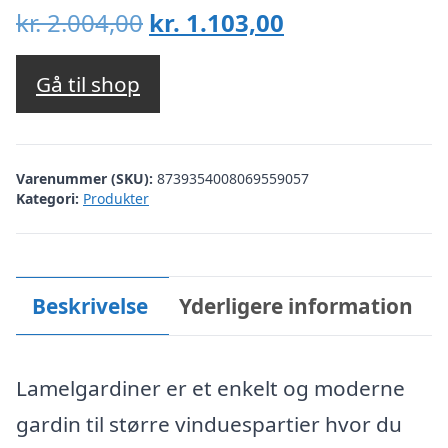
Den
Den
kr.
2.004,00
kr.
1.103,00
oprindelige
aktuelle
pris
pris
Gå til shop
var:
er:
kr. 2.004,00.
kr. 1.103,00.
Varenummer (SKU):
8739354008069559057
Kategori:
Produkter
Beskrivelse
Yderligere information
Lamelgardiner er et enkelt og moderne
gardin til større vinduespartier hvor du