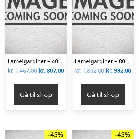
Lamelgardiner – 40×50 – Beige
Lamelgardiner – 80×80 – Beige
Den
Den
Den
De
kr.
1.467,00
kr.
807,00
kr.
1.802,00
kr.
992,00
oprindelige
aktuelle
oprindelige
akt
pris
pris
pris
pri
Gå til shop
Gå til shop
var:
er:
var:
er:
kr. 1.467,00.
kr. 807,00.
kr. 1.802,00.
kr.
-45%
-45%