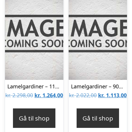
Lamelgardiner – 110×140 – Beige
Lamelgardiner – 90×130 – Beige
Den
Den
Den
D
kr.
2.298,00
kr.
1.264,00
kr.
2.022,00
kr.
1.113,00
oprindelige
aktuelle
oprindelige
ak
pris
pris
pris
pr
Gå til shop
Gå til shop
var:
er:
var:
er