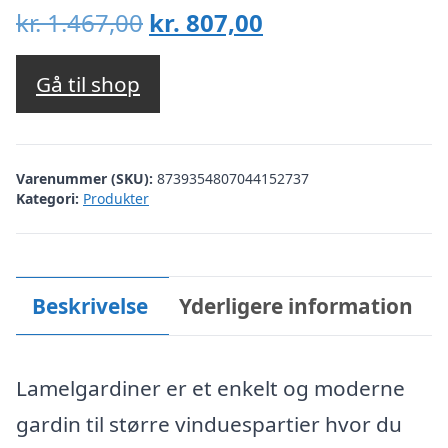
Den
Den
kr.
1.467,00
kr.
807,00
oprindelige
aktuelle
pris
pris
Gå til shop
var:
er:
kr. 1.467,00.
kr. 807,00.
Varenummer (SKU):
8739354807044152737
Kategori:
Produkter
Beskrivelse
Yderligere information
Lamelgardiner er et enkelt og moderne
gardin til større vinduespartier hvor du