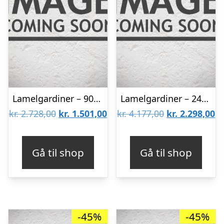
Lamelgardiner – 90×300 – Beige
Lamelgardiner – 240×170 – Beige
Den
Den
Den
D
kr.
2.728,00
kr.
1.501,00
kr.
4.177,00
kr.
2.298,00
oprindelige
aktuelle
oprindelige
ak
pris
pris
pris
pr
Gå til shop
Gå til shop
var:
er:
var:
er
kr. 2.728,00.
kr. 1.501,00.
kr. 4.177,00.
kr
-45%
-45%