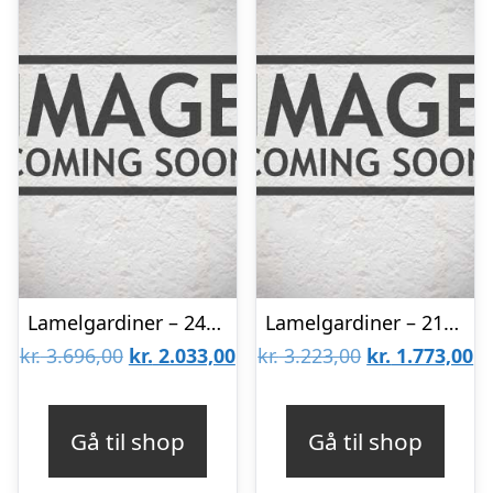
Lamelgardiner – 240×120 – Beige
Lamelgardiner – 210×80 – Beige
Den
Den
Den
D
kr.
3.696,00
kr.
2.033,00
kr.
3.223,00
kr.
1.773,00
oprindelige
aktuelle
oprindelige
ak
pris
pris
pris
pr
Gå til shop
Gå til shop
var:
er:
var:
er