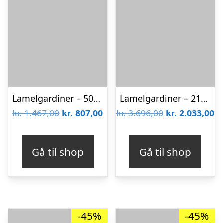
Lamelgardiner – 50×80 – Beige
Lamelgardiner – 210×140 – Beige
Den
Den
Den
D
kr.
1.467,00
kr.
807,00
kr.
3.696,00
kr.
2.033,00
oprindelige
aktuelle
oprindelige
ak
pris
pris
pris
pr
Gå til shop
Gå til shop
var:
er:
var:
er
kr. 1.467,00.
kr. 807,00.
kr. 3.696,00.
kr
-45%
-45%