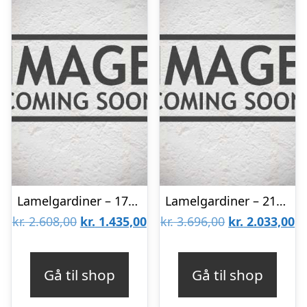
Lamelgardiner – 170×70 – Beige
Lamelgardiner – 210×140 – Beige
Den
Den
Den
D
kr.
2.608,00
kr.
1.435,00
kr.
3.696,00
kr.
2.033,00
oprindelige
aktuelle
oprindelige
ak
pris
pris
pris
pr
Gå til shop
Gå til shop
var:
er:
var:
er