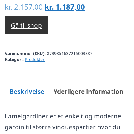
Den
Den
kr.
2.157,00
kr.
1.187,00
oprindelige
aktuelle
pris
pris
Gå til shop
var:
er:
kr. 2.157,00.
kr. 1.187,00.
Varenummer (SKU):
8739351637215003837
Kategori:
Produkter
Beskrivelse
Yderligere information
Lamelgardiner er et enkelt og moderne
gardin til større vinduespartier hvor du