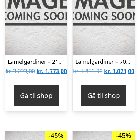
Lamelgardiner – 210×80 – Beige
Lamelgardiner – 70×140 – Beige
Den
Den
Den
D
kr.
3.223,00
kr.
1.773,00
kr.
1.856,00
kr.
1.021,00
oprindelige
aktuelle
oprindelige
ak
pris
pris
pris
pr
Gå til shop
Gå til shop
var:
er:
var:
er
kr. 3.223,00.
kr. 1.773,00.
kr. 1.856,00.
kr
-45%
-45%