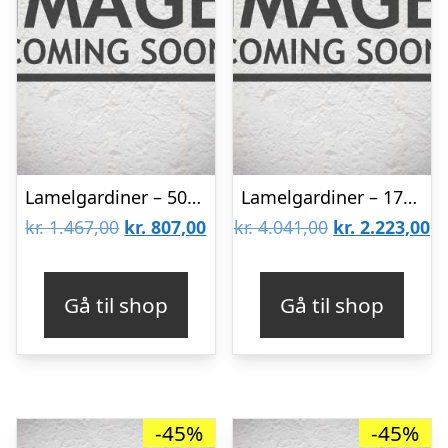
Lamelgardiner – 50×80 – Beige
Lamelgardiner – 170×260 – Beige
Den
Den
Den
D
kr.
1.467,00
kr.
807,00
kr.
4.041,00
kr.
2.223,00
oprindelige
aktuelle
oprindelige
ak
pris
pris
pris
pr
Gå til shop
Gå til shop
var:
er:
var:
er
kr. 1.467,00.
kr. 807,00.
kr. 4.041,00.
kr
-45%
-45%