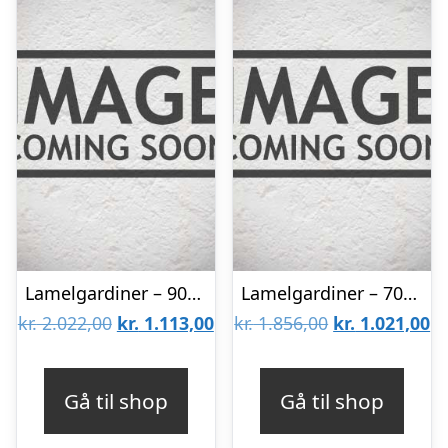
Lamelgardiner – 90×130 – Beige
Lamelgardiner – 70×140 – Beige
Den
Den
Den
D
kr.
2.022,00
kr.
1.113,00
kr.
1.856,00
kr.
1.021,00
oprindelige
aktuelle
oprindelige
ak
pris
pris
pris
pr
Gå til shop
Gå til shop
var:
er:
var:
er