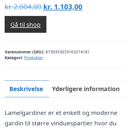
Den
Den
kr.
2.004,00
kr.
1.103,00
oprindelige
aktuelle
pris
pris
Gå til shop
var:
er:
kr. 2.004,00.
kr. 1.103,00.
Varenummer (SKU):
8739353074163214181
Kategori:
Produkter
Beskrivelse
Yderligere information
Lamelgardiner er et enkelt og moderne
gardin til større vinduespartier hvor du