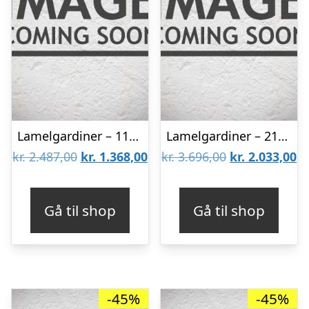
Lamelgardiner – 110×170 – Beige
Lamelgardiner – 210×140 – Beige
Den
Den
Den
D
kr.
2.487,00
kr.
1.368,00
kr.
3.696,00
kr.
2.033,00
oprindelige
aktuelle
oprindelige
ak
pris
pris
pris
pr
Gå til shop
Gå til shop
var:
er:
var:
er
kr. 2.487,00.
kr. 1.368,00.
kr. 3.696,00.
kr
-45%
-45%