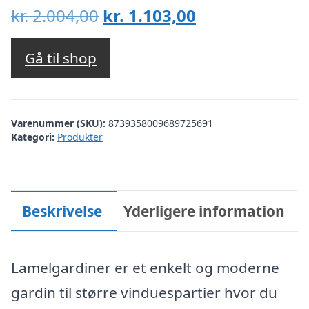
Den
Den
kr.
2.004,00
kr.
1.103,00
oprindelige
aktuelle
pris
pris
Gå til shop
var:
er:
kr. 2.004,00.
kr. 1.103,00.
Varenummer (SKU):
8739358009689725691
Kategori:
Produkter
Beskrivelse
Yderligere information
Lamelgardiner er et enkelt og moderne
gardin til større vinduespartier hvor du