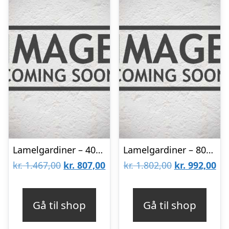
Lamelgardiner – 40×50 – Beige
Lamelgardiner – 80×80 – Beige
Den
Den
Den
De
kr.
1.467,00
kr.
807,00
kr.
1.802,00
kr.
992,00
oprindelige
aktuelle
oprindelige
akt
pris
pris
pris
pri
Gå til shop
Gå til shop
var:
er:
var:
er: