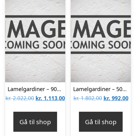
Lamelgardiner – 90×130 – Beige
Lamelgardiner – 50×120 – Beige
Den
Den
Den
De
kr.
2.022,00
kr.
1.113,00
kr.
1.802,00
kr.
992,00
oprindelige
aktuelle
oprindelige
akt
pris
pris
pris
pri
Gå til shop
Gå til shop
var:
er:
var:
er: