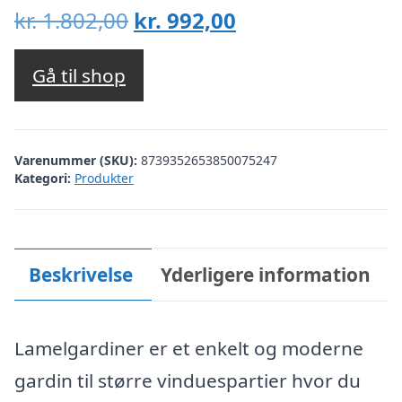
Den
Den
kr.
1.802,00
kr.
992,00
oprindelige
aktuelle
pris
pris
Gå til shop
var:
er:
kr. 1.802,00.
kr. 992,00.
Varenummer (SKU):
8739352653850075247
Kategori:
Produkter
Beskrivelse
Yderligere information
Lamelgardiner er et enkelt og moderne
gardin til større vinduespartier hvor du