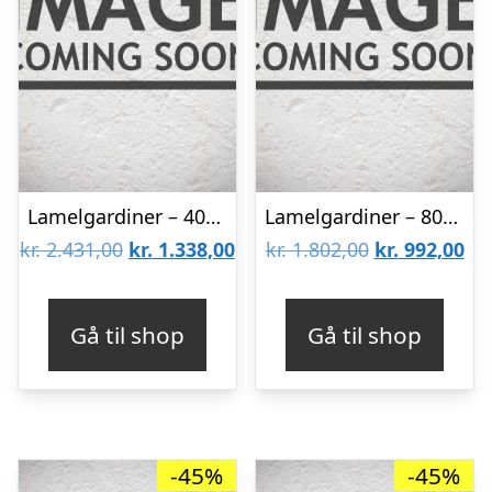
Lamelgardiner – 40×300 – Beige
Lamelgardiner – 80×80 – Beige
Den
Den
Den
De
kr.
2.431,00
kr.
1.338,00
kr.
1.802,00
kr.
992,00
oprindelige
aktuelle
oprindelige
akt
pris
pris
pris
pri
Gå til shop
Gå til shop
var:
er:
var:
er:
kr. 2.431,00.
kr. 1.338,00.
kr. 1.802,00.
kr.
-45%
-45%