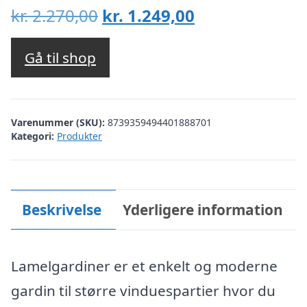
Den
Den
kr.
2.270,00
kr.
1.249,00
oprindelige
aktuelle
pris
pris
Gå til shop
var:
er:
kr. 2.270,00.
kr. 1.249,00.
Varenummer (SKU):
8739359494401888701
Kategori:
Produkter
Beskrivelse
Yderligere information
Lamelgardiner er et enkelt og moderne
gardin til større vinduespartier hvor du