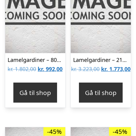
Lamelgardiner – 80×80 – Beige
Lamelgardiner – 210×80 – Beige
Den
Den
Den
D
kr.
1.802,00
kr.
992,00
kr.
3.223,00
kr.
1.773,00
oprindelige
aktuelle
oprindelige
ak
pris
pris
pris
pr
Gå til shop
Gå til shop
var:
er:
var:
er
kr. 1.802,00.
kr. 992,00.
kr. 3.223,00.
kr
-45%
-45%