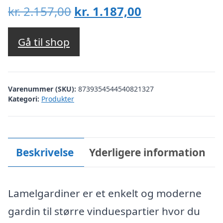
Den
Den
kr.
2.157,00
kr.
1.187,00
oprindelige
aktuelle
pris
pris
Gå til shop
var:
er:
kr. 2.157,00.
kr. 1.187,00.
Varenummer (SKU):
8739354544540821327
Kategori:
Produkter
Beskrivelse
Yderligere information
Lamelgardiner er et enkelt og moderne
gardin til større vinduespartier hvor du