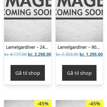
Lamelgardiner – 240×170 – Beige
Lamelgardiner – 90×240 – Beige
Den
Den
Den
D
kr.
4.177,00
kr.
2.298,00
kr.
2.353,00
kr.
1.295,00
oprindelige
aktuelle
oprindelige
ak
pris
pris
pris
pr
Gå til shop
Gå til shop
var:
er:
var:
er
kr. 4.177,00.
kr. 2.298,00.
kr. 2.353,00.
kr
-45%
-45%