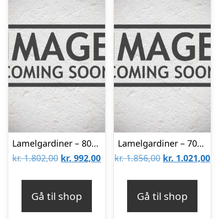
Lamelgardiner – 80×80 – Beige
Lamelgardiner – 70×140 – Beige
Den
Den
Den
D
kr.
1.802,00
kr.
992,00
kr.
1.856,00
kr.
1.021,00
oprindelige
aktuelle
oprindelige
ak
pris
pris
pris
pr
Gå til shop
Gå til shop
var:
er:
var:
er