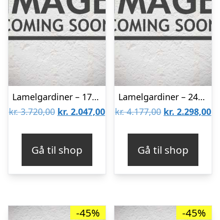
Lamelgardiner – 170×220 – Beige
Lamelgardiner – 240×170 – Beige
Den
Den
Den
D
kr.
3.720,00
kr.
2.047,00
kr.
4.177,00
kr.
2.298,00
oprindelige
aktuelle
oprindelige
ak
pris
pris
pris
pr
Gå til shop
Gå til shop
var:
er:
var:
er
kr. 3.720,00.
kr. 2.047,00.
kr. 4.177,00.
kr
-45%
-45%