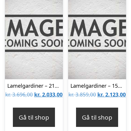
Lamelgardiner – 210×140 – Beige
Lamelgardiner – 150×300 – Beige
Den
Den
Den
D
kr.
3.696,00
kr.
2.033,00
kr.
3.859,00
kr.
2.123,00
oprindelige
aktuelle
oprindelige
ak
pris
pris
pris
pr
Gå til shop
Gå til shop
var:
er:
var:
er