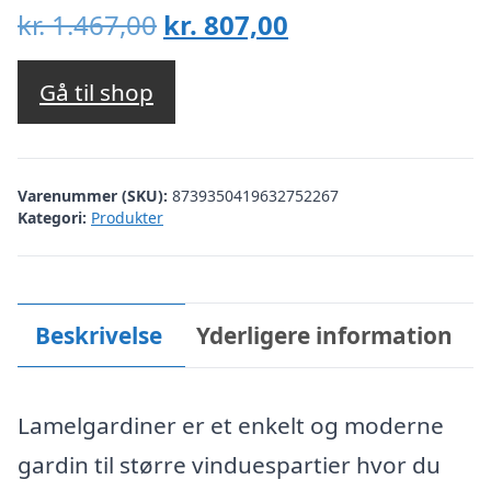
Den
Den
kr.
1.467,00
kr.
807,00
oprindelige
aktuelle
pris
pris
Gå til shop
var:
er:
kr. 1.467,00.
kr. 807,00.
Varenummer (SKU):
8739350419632752267
Kategori:
Produkter
Beskrivelse
Yderligere information
Lamelgardiner er et enkelt og moderne
gardin til større vinduespartier hvor du