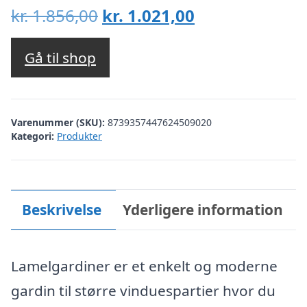
Den
Den
kr.
1.856,00
kr.
1.021,00
oprindelige
aktuelle
pris
pris
Gå til shop
var:
er:
kr. 1.856,00.
kr. 1.021,00.
Varenummer (SKU):
8739357447624509020
Kategori:
Produkter
Beskrivelse
Yderligere information
Lamelgardiner er et enkelt og moderne
gardin til større vinduespartier hvor du