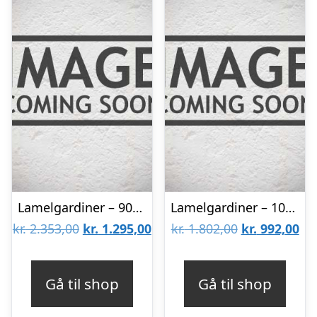
Lamelgardiner – 90×240 – Beige
Lamelgardiner – 100×60 – Beige
Den
Den
Den
De
kr.
2.353,00
kr.
1.295,00
kr.
1.802,00
kr.
992,00
oprindelige
aktuelle
oprindelige
akt
pris
pris
pris
pri
Gå til shop
Gå til shop
var:
er:
var:
er: