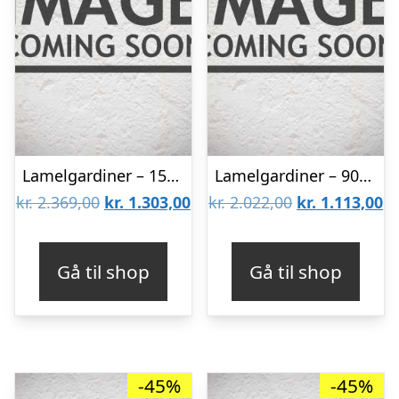
Lamelgardiner – 150×80 – Beige
Lamelgardiner – 90×130 – Beige
Den
Den
Den
D
kr.
2.369,00
kr.
1.303,00
kr.
2.022,00
kr.
1.113,00
oprindelige
aktuelle
oprindelige
ak
pris
pris
pris
pr
Gå til shop
Gå til shop
var:
er:
var:
er
kr. 2.369,00.
kr. 1.303,00.
kr. 2.022,00.
kr
-45%
-45%