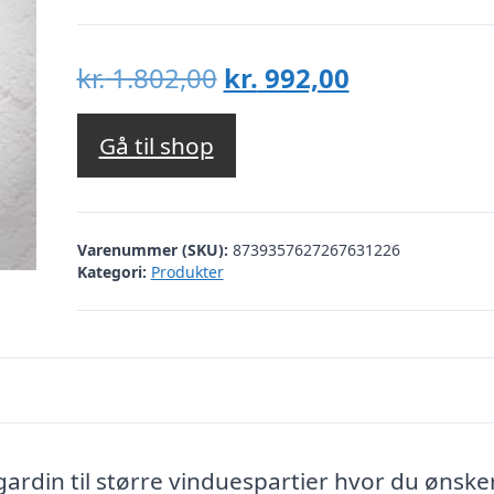
Den
Den
kr.
1.802,00
kr.
992,00
oprindelige
aktuelle
pris
pris
Gå til shop
var:
er:
kr. 1.802,00.
kr. 992,00.
Varenummer (SKU):
8739357627267631226
Kategori:
Produkter
rdin til større vinduespartier hvor du ønske