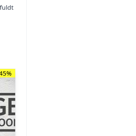
fuldt
-45%