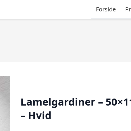
Forside
P
Lamelgardiner – 50×1
– Hvid