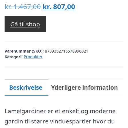
Den
Den
kr.
1.467,00
kr.
807,00
oprindelige
aktuelle
pris
pris
Gå til shop
var:
er:
kr. 1.467,00.
kr. 807,00.
Varenummer (SKU):
8739352715578996021
Kategori:
Produkter
Beskrivelse
Yderligere information
Lamelgardiner er et enkelt og moderne
gardin til større vinduespartier hvor du