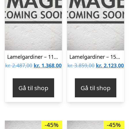
Lamelgardiner – 110×170 – Beige
Lamelgardiner – 150×300 – Beige
Den
Den
Den
D
kr.
2.487,00
kr.
1.368,00
kr.
3.859,00
kr.
2.123,00
oprindelige
aktuelle
oprindelige
ak
pris
pris
pris
pr
Gå til shop
Gå til shop
var:
er:
var:
er
kr. 2.487,00.
kr. 1.368,00.
kr. 3.859,00.
kr
-45%
-45%