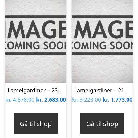
Lamelgardiner – 230×230 – Beige
Lamelgardiner – 210×80 – Beige
Den
Den
Den
D
kr.
4.878,00
kr.
2.683,00
kr.
3.223,00
kr.
1.773,00
oprindelige
aktuelle
oprindelige
ak
pris
pris
pris
pr
Gå til shop
Gå til shop
var:
er:
var:
er