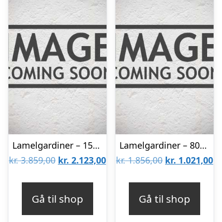
Lamelgardiner – 150×300 – Beige
Lamelgardiner – 80×150 – Beige
Den
Den
Den
D
kr.
3.859,00
kr.
2.123,00
kr.
1.856,00
kr.
1.021,00
oprindelige
aktuelle
oprindelige
ak
pris
pris
pris
pr
Gå til shop
Gå til shop
var:
er:
var:
er