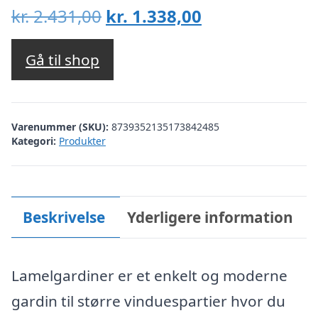
Den
Den
kr.
2.431,00
kr.
1.338,00
oprindelige
aktuelle
pris
pris
Gå til shop
var:
er:
kr. 2.431,00.
kr. 1.338,00.
Varenummer (SKU):
8739352135173842485
Kategori:
Produkter
Beskrivelse
Yderligere information
Lamelgardiner er et enkelt og moderne
gardin til større vinduespartier hvor du