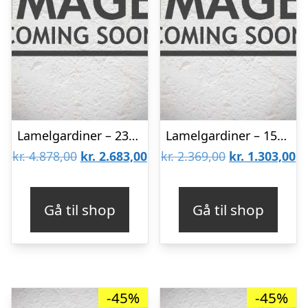
Lamelgardiner – 230×230 – Beige
Lamelgardiner – 150×80 – Beige
Den
Den
Den
D
kr.
4.878,00
kr.
2.683,00
kr.
2.369,00
kr.
1.303,00
oprindelige
aktuelle
oprindelige
ak
pris
pris
pris
pr
Gå til shop
Gå til shop
var:
er:
var:
er
kr. 4.878,00.
kr. 2.683,00.
kr. 2.369,00.
kr
-45%
-45%