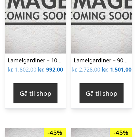
Lamelgardiner – 100×60 – Beige
Lamelgardiner – 90×300 – Beige
Den
Den
Den
D
kr.
1.802,00
kr.
992,00
kr.
2.728,00
kr.
1.501,00
oprindelige
aktuelle
oprindelige
ak
pris
pris
pris
pr
Gå til shop
Gå til shop
var:
er:
var:
er
kr. 1.802,00.
kr. 992,00.
kr. 2.728,00.
kr
-45%
-45%