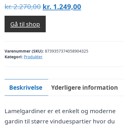
Den
Den
kr.
2.270,00
kr.
1.249,00
oprindelige
aktuelle
pris
pris
Gå til shop
var:
er:
kr. 2.270,00.
kr. 1.249,00.
Varenummer (SKU):
8739357374058904325
Kategori:
Produkter
Beskrivelse
Yderligere information
Lamelgardiner er et enkelt og moderne
gardin til større vinduespartier hvor du