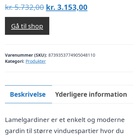
Den
Den
kr.
5.732,00
kr.
3.153,00
oprindelige
aktuelle
pris
pris
Gå til shop
var:
er:
kr. 5.732,00.
kr. 3.153,00.
Varenummer (SKU):
8739353774905048110
Kategori:
Produkter
Beskrivelse
Yderligere information
Lamelgardiner er et enkelt og moderne
gardin til større vinduespartier hvor du