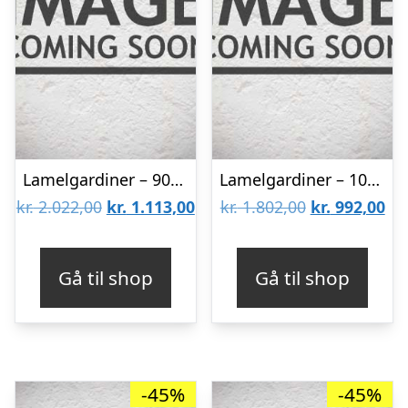
Lamelgardiner – 90×130 – Beige
Lamelgardiner – 100×60 – Beige
Den
Den
Den
De
kr.
2.022,00
kr.
1.113,00
kr.
1.802,00
kr.
992,00
oprindelige
aktuelle
oprindelige
akt
pris
pris
pris
pri
Gå til shop
Gå til shop
var:
er:
var:
er:
kr. 2.022,00.
kr. 1.113,00.
kr. 1.802,00.
kr.
-45%
-45%