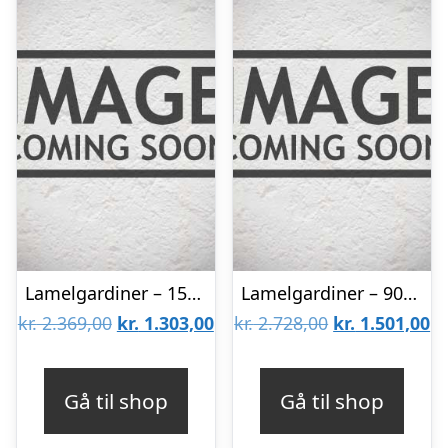
Lamelgardiner – 150×80 – Beige
Lamelgardiner – 90×300 – Beige
Den
Den
Den
D
kr.
2.369,00
kr.
1.303,00
kr.
2.728,00
kr.
1.501,00
oprindelige
aktuelle
oprindelige
ak
pris
pris
pris
pr
Gå til shop
Gå til shop
var:
er:
var:
er