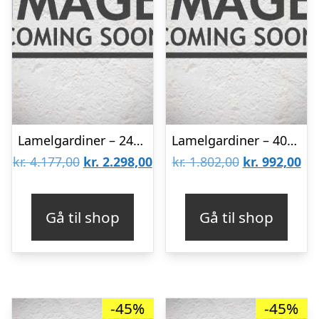
Lamelgardiner – 240×170 – Beige
Lamelgardiner – 40×90 – Beige
Den
Den
Den
De
kr.
4.177,00
kr.
2.298,00
kr.
1.802,00
kr.
992,00
oprindelige
aktuelle
oprindelige
akt
pris
pris
pris
pri
Gå til shop
Gå til shop
var:
er:
var:
er:
kr. 4.177,00.
kr. 2.298,00.
kr. 1.802,00.
kr.
-45%
-45%