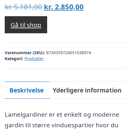
Den
Den
kr.
5.181,00
kr.
2.850,00
oprindelige
aktuelle
pris
pris
Gå til shop
var:
er:
kr. 5.181,00.
kr. 2.850,00.
Varenummer (SKU):
8739359724051038974
Kategori:
Produkter
Beskrivelse
Yderligere information
Lamelgardiner er et enkelt og moderne
gardin til større vinduespartier hvor du