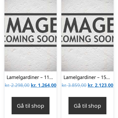
Lamelgardiner – 110×140 – Beige
Lamelgardiner – 150×300 – Beige
Den
Den
Den
D
kr.
2.298,00
kr.
1.264,00
kr.
3.859,00
kr.
2.123,00
oprindelige
aktuelle
oprindelige
ak
pris
pris
pris
pr
Gå til shop
Gå til shop
var:
er:
var:
er