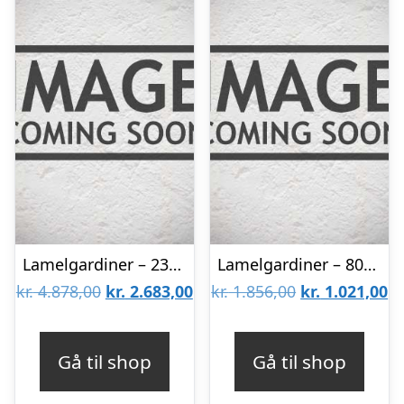
Lamelgardiner – 230×230 – Beige
Lamelgardiner – 80×150 – Beige
Den
Den
Den
D
kr.
4.878,00
kr.
2.683,00
kr.
1.856,00
kr.
1.021,00
oprindelige
aktuelle
oprindelige
ak
pris
pris
pris
pr
Gå til shop
Gå til shop
var:
er:
var:
er