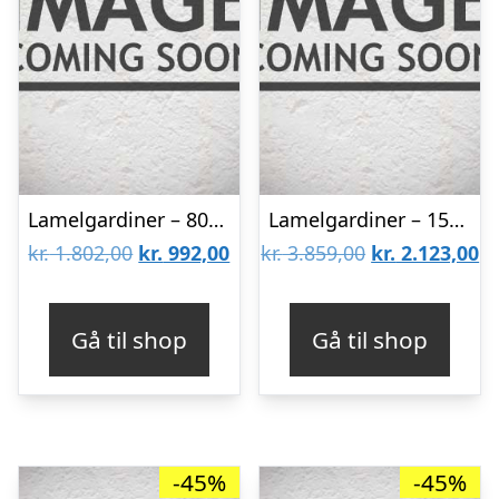
Lamelgardiner – 80×80 – Beige
Lamelgardiner – 150×300 – Beige
Den
Den
Den
D
kr.
1.802,00
kr.
992,00
kr.
3.859,00
kr.
2.123,00
oprindelige
aktuelle
oprindelige
ak
pris
pris
pris
pr
Gå til shop
Gå til shop
var:
er:
var:
er
kr. 1.802,00.
kr. 992,00.
kr. 3.859,00.
kr
-45%
-45%