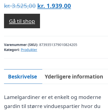
Den
Den
kr.
3.525,00
kr.
1.939,00
oprindelige
aktuelle
pris
pris
Gå til shop
var:
er:
kr. 3.525,00.
kr. 1.939,00.
Varenummer (SKU):
8739351379010824205
Kategori:
Produkter
Beskrivelse
Yderligere information
Lamelgardiner er et enkelt og moderne
gardin til større vinduespartier hvor du